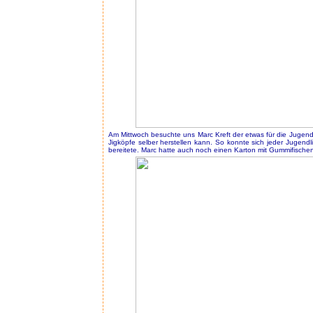
Am Mittwoch besuchte uns Marc Kreft der etwas für die Jugendl
Jigköpfe selber herstellen kann. So konnte sich jeder Jugendl
bereitete. Marc hatte auch noch einen Karton mit Gummifischen