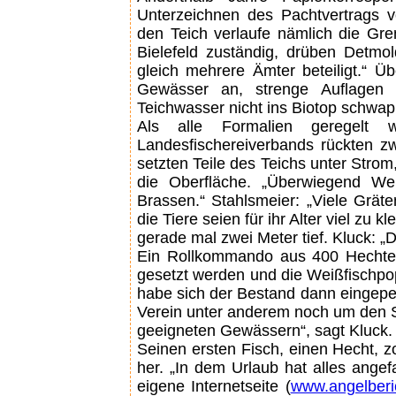
Unterzeichnen des Pachtvertrags v
den Teich verlaufe nämlich die Gr
Bielefeld zuständig, drüben Detmo
gleich mehrere Ämter beteiligt.“ Ü
Gewässer an, strenge Auflagen
Teichwasser nicht ins Biotop schwa
Als alle Formalien geregelt 
Landesfischereiverbands rückten 
setzten Teile des Teichs unter Stro
die Oberfläche. „Überwiegend Weiß
Brassen.“ Stahlsmeier: „Viele Gräten
die Tiere seien für ihr Alter viel zu kl
gerade mal zwei Meter tief. Kluck: „
Ein Rollkommando aus 400 Hechte
gesetzt werden und die Weißfischpop
habe sich der Bestand dann eingepe
Verein unter anderem noch um den S
geeigneten Gewässern“, sagt Kluck.
Seinen ersten Fisch, einen Hecht, 
her. „In dem Urlaub hat alles angef
eigene Internetseite (
www.angelberi