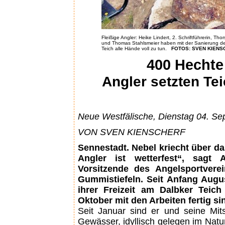
Fleißige Angler: Heike Lindert, 2. Schriftführerin, T
und Thomas Stahlsmeier haben mit der Sanierung de
Teich alle Hände voll zu tun.
FOTOS: SVEN KIENS
400 Hechte
Angler setzten Te
Neue Westfälische, Dienstag 04. S
VON SVEN KIENSCHERF
Sennestadt. Nebel kriecht über das
Angler ist wetterfest“, sagt 
Vorsitzende des Angelsportver
Gummistiefeln. Seit Anfang Augus
ihrer Freizeit am Dalbker Teich
Oktober mit den Arbeiten fertig si
Seit Januar sind er und seine Mits
Gewässer, idyllisch gelegen im Natu